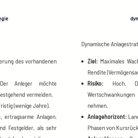
egie
dyn
Dynamische Anlagestrat
cherung des vorhandenen
Ziel:
Maximales Wach
Rendite (Vermögensa
Der Anleger möchte
Risiko:
Hoch. Der
itestgehend vermeiden.
Wertschwankungen 
fristig (wenige Jahre).
nehmen.
, ertragsarme Anlagen.
Anlagehorizont:
Lang
d Festgelder, als sehr
Phasen von Kursrück