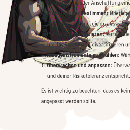
Kinderbildung oder Anschaffung eine
Risikotoleranz bestimmen:
Überlege,
Anlageinstrumente, die du auswählen
Portfolio diversifizieren:
Verteile de
um das Portfolio zu diversifizieren u
Anlageinstrumente auswählen:
Wähl
Überwachen und anpassen:
Überwac
und deiner Risikotoleranz entspricht.
Es ist wichtig zu beachten, dass es kei
angepasst werden sollte.