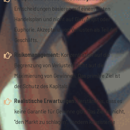
Entscheidungen basieren auf einem festen
Handelsplan und nicht auf Gier, Angst oder
Euphorie. Akzeptanz von Verlusten als Teil des
Geschäfts.
Risikomanagement:
Konzentration auf die
Begrenzung von Verlusten, nicht auf die
Maximierung von Gewinnen. Das primäre Ziel ist
der Schutz des Kapitals.
Realistische Erwartungen:
Verständnis, dass es
keine Garantie für Gewinne gibt. Das Ziel ist nicht,
"den Markt zu schlagen", sondern konsistente