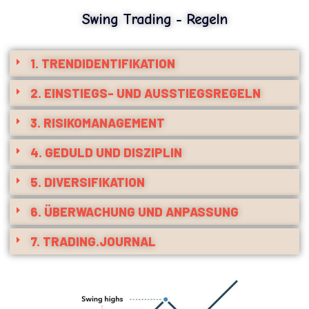
Swing Trading - Regeln
1. TRENDIDENTIFIKATION
2. EINSTIEGS- UND AUSSTIEGSREGELN
3. RISIKOMANAGEMENT
4. GEDULD UND DISZIPLIN
5. DIVERSIFIKATION
6. ÜBERWACHUNG UND ANPASSUNG
7. TRADING.JOURNAL