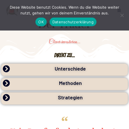
Diese Website benutzt Cookies. Wenn du die Website weiter
nutzt, gehen wir von deinem Einverständnis aus.
Der Trader
OK
Datenschutzerklärung
Clever investieren...
direkt zu...
Unterschiede
Methoden
Strategien