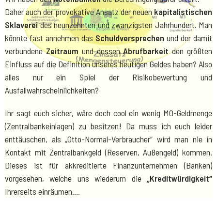
Daher auch der provokative Ansatz der neuen
kapitalistischen
Sklaverei
des neunzehnten und zwanzigsten Jahrhundert. Man
könnte fast annehmen das
Schuldversprechen
und der damit
verbundene
Zeitraum
und dessen
Abrufbarkeit
den größten
Einfluss auf die Definition unseres heutigen Geldes haben? Also
alles nur ein Spiel der Risikobewertung und
Ausfallwahrscheinlichkeiten?
Ihr sagt euch sicher, wäre doch cool ein wenig M0-Geldmenge
(Zentralbankeinlagen) zu besitzen! Da muss ich euch leider
enttäuschen, als „Otto-Normal-Verbraucher“ wird man nie in
Kontakt mit Zentralbankgeld (Reserven, Außengeld) kommen.
Dieses ist für akkreditierte Finanzunternehmen (Banken)
vorgesehen, welche uns wiederum die
„Kreditwürdigkeit“
Ihrerseits einräumen….