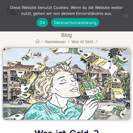
Diese Website benutzt Cookies. Wenn du die Website weiter
nutzt, gehen wir von deinem Einverständnis aus.
OK
Datenschutzerklärung
Blog
>
Basiswissen
>
Was ist Geld…?