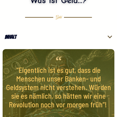
Was ist Geld...?
Geld
Inhalt
“Eigentlich ist es gut, dass die
Menschen unser Banken- und
Geldsystem nicht verstehen. Würden
sie es nämlich, so hätten wir eine
Revolution noch vor morgen früh”!