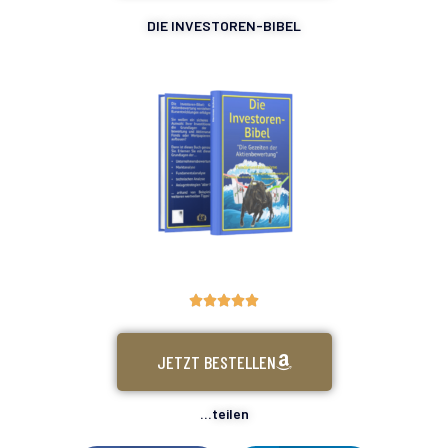
DIE INVESTOREN-BIBEL





JETZT BESTELLEN
...teilen