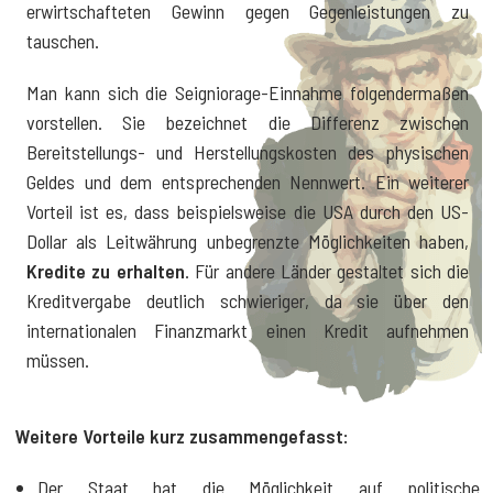
erwirtschafteten Gewinn gegen Gegenleistungen zu
tauschen.
Man kann sich die Seigniorage-Einnahme folgendermaßen
vorstellen. Sie bezeichnet die Differenz zwischen
Bereitstellungs- und Herstellungskosten des physischen
Geldes und dem entsprechenden Nennwert. Ein weiterer
Vorteil ist es, dass beispielsweise die USA durch den US-
Dollar als Leitwährung unbegrenzte Möglichkeiten haben,
Kredite zu erhalten
. Für andere Länder gestaltet sich die
Kreditvergabe deutlich schwieriger, da sie über den
internationalen Finanzmarkt einen Kredit aufnehmen
müssen.
Weitere Vorteile kurz zusammengefasst:
Der Staat hat die Möglichkeit auf politische